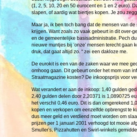
(1, 2, 5, 10, 20 en 50 eurocent en 1 en 2 euro).
slapen, of aardig wat biertjes kopen. Je zou zegg
Maar ja, ik ben toch bang dat de mensen van de s
krijgen. Want zoals zo vaak gebeurt in dit over
en de gemeentelijke basisadministratie. Pech dus
nieuwe muntjes bij 'onze' mensen terecht gaan ko
druk, dat gaat altijd zo. “ zei een dakloze me.
De eurokit is een van de zaken waar we mee geco
omhoog gaan. Dit gebeurt onder het mom van infla
Straatmagazine kosten? De inkoopsprijs voor ver
Wat verandert er aan de inkoop: 1,40 gulden gede
2,40 gulden delen door 2,20371 is 1,0890725 euro
het verschil 0,46 euro. Dit is dan omgerekend 1,
kopen en verkopen om eenzelfde opbrengst te ku
dus meer geld en verdiend moet worden om slaap
prijzen per 1 januari 2001 verhoogd tot mooie af
Smuller's, Pizzahutten en Swirl-winkels gemidde