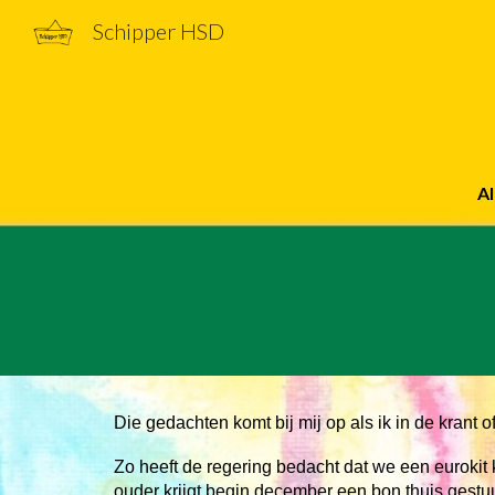
Schipper HSD
Sk
Al
Die gedachten komt bij mij op als ik in de krant o
Zo heeft de regering bedacht dat we een eurokit
ouder krijgt begin december een bon thuis gest