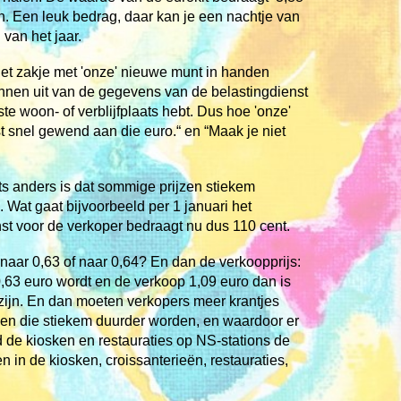
en. Een leuk bedrag, daar kan je een nachtje van
 van het jaar.
 het zakje met 'onze' nieuwe munt in handen
onnen uit van de gegevens van de belastingdienst
e woon- of verblijfplaats hebt. Dus hoe 'onze'
t snel gewend aan die euro.“ en “Maak je niet
ts anders is dat sommige prijzen stiekem
 Wat gaat bijvoorbeeld per 1 januari het
nst voor de verkoper bedraagt nu dus 110 cent.
naar 0,63 of naar 0,64? En dan de verkoopprijs:
0,63 euro wordt en de verkoop 1,09 euro dan is
 zijn. En dan moeten verkopers meer krantjes
gen die stiekem duurder worden, en waardoor er
 de kiosken en restauraties op NS-stations de
 in de kiosken, croissanterieën, restauraties,