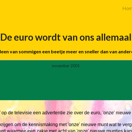
Hom
ip to main content
Skip to navigat
De euro wordt van ons allemaal
leen van sommigen een beetje meer en sneller dan van ande
november 20
01
f op de televisie een advertentie zie over de euro, 'onze' nieuwe
 krijgen om de kennismaking met 'onze' nieuwe munt wat te verg
uurd waarmee een zakje met acht van 'onze' nieuwe muntjes kan