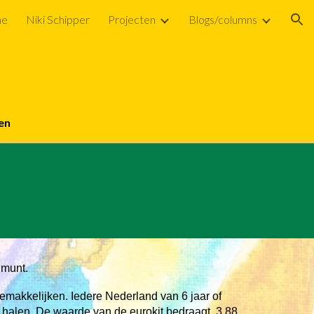
e
Niki Schipper
Projecten
Blogs/columns
ion
ren
 munt.
emakkelijken. Iedere Nederland van 6 jaar of
 halen. De waarde van de eurokit bedraagt 3,88