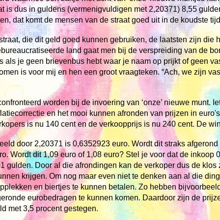
 Dat is dus in guldens (vermenigvuldigen met 2,20371) 8,55 guld
en, dat komt de mensen van de straat goed uit in de koudste tijd
traat, die dit geld goed kunnen gebruiken, de laatsten zijn die
-gebureaucratiseerde land gaat men bij de verspreiding van de b
 als je geen brievenbus hebt waar je naam op prijkt of geen vast
men is voor mij en hen een groot vraagteken. “Ach, we zijn vas
nfronteerd worden bij de invoering van ‘onze’ nieuwe munt. Ie
tiecorrectie en het mooi kunnen afronden van prijzen in euro's.
kopers is nu 140 cent en de verkoopprijs is nu 240 cent. De wi
eld door 2,20371 is 0,6352923 euro. Wordt dit straks afgerond 
. Wordt dit 1,09 euro of 1,08 euro? Stel je voor dat de inkoop 
01 gulden. Door al die afrondingen kan de verkoper dus de klos
nnen krijgen. Om nog maar even niet te denken aan al die din
plekken en biertjes te kunnen betalen. Zo hebben bijvoorbeeld
geronde eurobedragen te kunnen komen. Daardoor zijn de prijzen
ld met 3,5 procent gestegen.