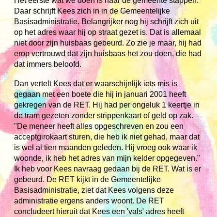
Het eerste wat we doen is naar de gemeente stappen.
Daar schrijft Kees zich in in de Gemeentelijke
Basisadministratie. Belangrijker nog hij schrijft zich uit
op het adres waar hij op straat gezet is. Dat is allemaal
niet door zijn huisbaas gebeurd. Zo zie je maar, hij had
erop vertrouwd dat zijn huisbaas het zou doen, die had
dat immers beloofd.
Dan vertelt Kees dat er waarschijnlijk iets mis is
gegaan met een boete die hij in januari 2001 heeft
gekregen van de RET. Hij had per ongeluk 1 keertje in
de tram gezeten zonder strippenkaart of geld op zak.
"De meneer heeft alles opgeschreven en zou een
acceptgirokaart sturen, die heb ik niet gehad, maar dat
is wel al tien maanden geleden. Hij vroeg ook waar ik
woonde, ik heb het adres van mijn kelder opgegeven."
Ik heb voor Kees navraag gedaan bij de RET. Wat is er
gebeurd. De RET kijkt in de Gemeentelijke
Basisadministratie, ziet dat Kees volgens deze
administratie ergens anders woont. De RET
concludeert hieruit dat Kees een 'vals' adres heeft