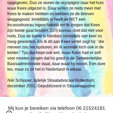
opgegeven. Dus ze sturen de acceptgiro naar het huis
waar Kees uitgezet is. Daar willen ze niets meer met
Kees te maken hebben en hebben ze de brieven
weggegooid. Inmiddels is heeft de RET een
incassobureau ingeschakeld om te zorgen dat Kees
zijn boete gaat betalen. Zo'n bureau doet dat niet voor
niets. Dus de boete is hierdoor inmiddels vier keer zo
hoog geworden. Als ik dit aan Kees vertel zegt hij: "die
meneer zou het opsturen, en ik woonde toch ook in de
kelder." Tja, dat klopt ook wel, maar Kees had er zelf
voor moeten zorgen dat hij goed in de Gemeentelijke
Basisadministratie staat, daar waar hij woont. Een dure
les, maar zo zit het in Nederland in elkaar.
Niki Schipper
,
tijdelijk Straatadvocaat Rotterdam,
december 2001. Gepubliceerd in Straatmagazine
Mij kun je bereiken via telefoon
06 21524181